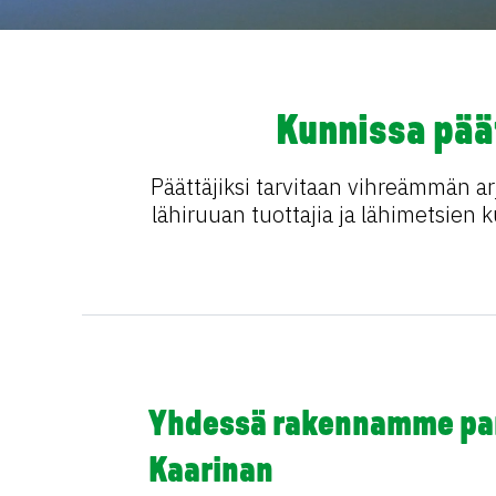
Kunnissa päät
Päättäjiksi tarvitaan vihreämmän arj
lähiruuan tuottajia ja lähimetsien ku
Yhdessä rakennamme p
Kaarinan