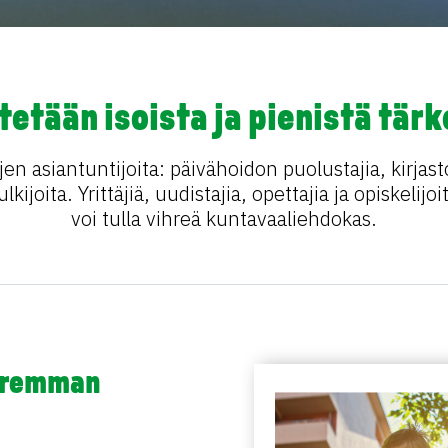
etään isoista ja pienistä tärk
en asiantuntijoita: päivähoidon puolustajia, kirjast
lkijoita. Yrittäjiä, uudistajia, opettajia ja opiskeli
voi tulla vihreä kuntavaaliehdokas.
aremman