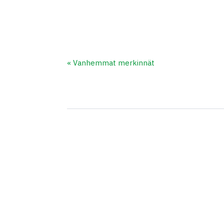
« Vanhemmat merkinnät
27 KESÄKUUN, 2026
Pride-liput kuuluvat Kaarinaan. 🏳️‍🌈 Tänään Kaarina