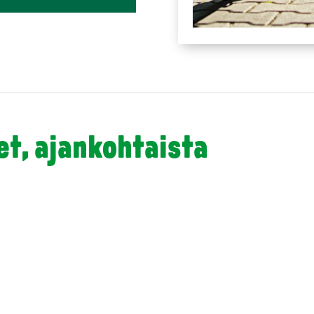
eet, ajankohtaista
a kaupunginvaltuustossa 18.5.2026: Sisaruusperiaate lisättävä Kaarinan oppila
aa käyttöön sisaruusperiaatteen yhtenä kriteerinä...