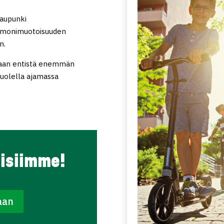
kaupunki
 monimuotoisuuden
n.
itaan entistä enemmän
puolella ajamassa
isiimme!
aan