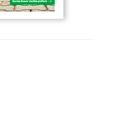
aksiottoa koskeviin linjauksiin Vihreiden