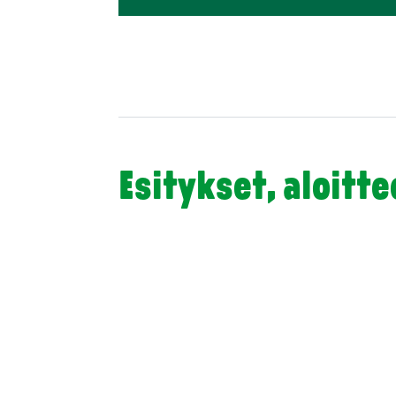
Esitykset, aloitt
Vihreän valtuustoryhmän aloite sisarusperiaatteest
valtuustoryhmä esittää, että Kaarinan kaupunki ott