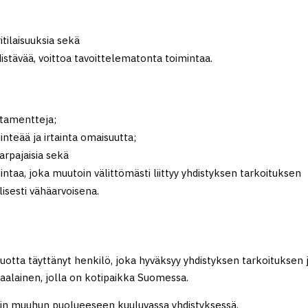
itilaisuuksia sekä
istävää, voittoa tavoittelematonta toimintaa.
estamentteja;
inteää ja irtainta omaisuutta;
arpajaisia sekä
mintaa, joka muutoin välittömästi liittyy yhdistyksen tarkoituksen
lisesti vähäarvoisena.
 vuotta täyttänyt henkilö, joka hyväksyy yhdistyksen tarkoituksen 
alainen, jolla on kotipaikka Suomessa.
nkin muuhun puolueeseen kuuluvassa yhdistyksessä.