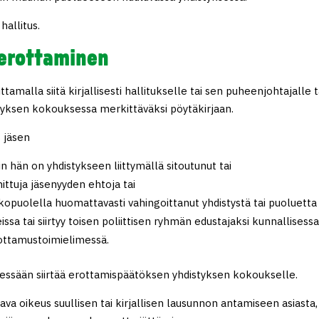
allitus.
 erottaminen
amalla siitä kirjallisesti hallitukselle tai sen puheenjohtajalle t
styksen kokouksessa merkittäväksi pöytäkirjaan.
s jäsen
in hän on yhdistykseen liittymällä sitoutunut tai
nittuja jäsenyyden ehtoja tai
kopuolella huomattavasti vahingoittanut yhdistystä tai puoluetta 
sa tai siirtyy toisen poliittisen ryhmän edustajaksi kunnallisessa
uottamustoimielimessä.
dessään siirtää erottamispäätöksen yhdistyksen kokoukselle.
va oikeus suullisen tai kirjallisen lausunnon antamiseen asiasta,