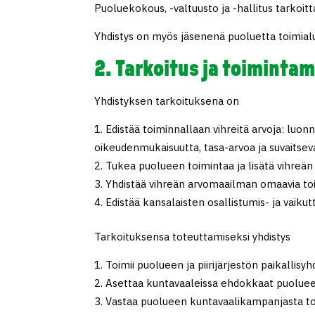
Puoluekokous, -valtuusto ja -hallitus tarkoitt
Yhdistys on myös jäsenenä puoluetta toimialuee
2. Tarkoitus ja toiminta
Yhdistyksen tarkoituksena on
Edistää toiminnallaan vihreitä arvoja: luon
oikeudenmukaisuutta, tasa-arvoa ja suvaitsev
Tukea puolueen toimintaa ja lisätä vihreän
Yhdistää vihreän arvomaailman omaavia to
Edistää kansalaisten osallistumis- ja vai
Tarkoituksensa toteuttamiseksi yhdistys
Toimii puolueen ja piirijärjestön paikallis
Asettaa kuntavaaleissa ehdokkaat puolueen
Vastaa puolueen kuntavaalikampanjasta to