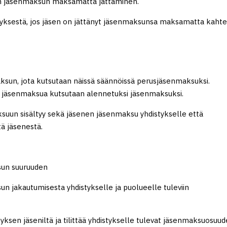
in jäsenmaksun maksamatta jättäminen.
styksestä, jos jäsen on jättänyt jäsenmaksunsa maksamatta kaht
ksun, jota kutsutaan näissä säännöissä perusjäsenmaksuksi.
ua jäsenmaksua kutsutaan alennetuksi jäsenmaksuksi.
uun sisältyy sekä jäsenen jäsenmaksu yhdistykselle että
ä jäsenestä.
sun suuruuden
 jakautumisesta yhdistykselle ja puolueelle tuleviin
ksen jäseniltä ja tilittää yhdistykselle tulevat jäsenmaksuosuud