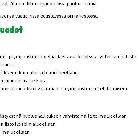
avat Vihreän liiton asianomaisia puolue-elimiä.
nsa vaalipiirissä edustavassa piirijärjestössä.
muodot
non- ja ympäristönsuojelua, kestävää kehitystä, yhteiskunnallista
aisuutta
 liikkeen kannatusta toimialueellaan
imialueensa asukkaita
kuttamismahdollisuuksia oman elinympäristönsä kehittämiseen.
yhdistyksenä puoluehallituksen vahvistamalla toimialueellaan
 listoille toimialueellaan
imialueellaan