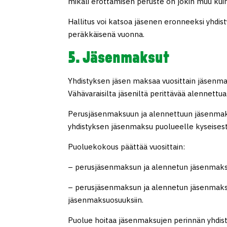
mikäli erottamisen peruste on jokin muu ku
Hallitus voi katsoa jäsenen eronneeksi yhdi
peräkkäisenä vuonna.
5. Jäsenmaksut
Yhdistyksen jäsen maksaa vuosittain jäsenma
Vähävaraisilta jäseniltä perittävää alennett
Perusjäsenmaksuun ja alennettuun jäsenmaks
yhdistyksen jäsenmaksu puolueelle kyseisest
Puoluekokous päättää vuosittain:
– perusjäsenmaksun ja alennetun jäsenmak
– perusjäsenmaksun ja alennetun jäsenmaksun
jäsenmaksuosuuksiin.
Puolue hoitaa jäsenmaksujen perinnän yhdisty