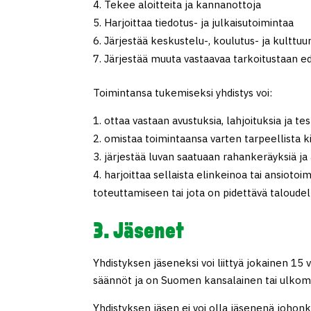
Tekee aloitteita ja kannanottoja
Harjoittaa tiedotus- ja julkaisutoimintaa
Järjestää keskustelu-, koulutus- ja kulttuur
Järjestää muuta vastaavaa tarkoitustaan ed
Toimintansa tukemiseksi yhdistys voi:
ottaa vastaan avustuksia, lahjoituksia ja t
omistaa toimintaansa varten tarpeellista ki
järjestää luvan saatuaan rahankeräyksiä ja 
harjoittaa sellaista elinkeinoa tai ansiotoi
toteuttamiseen tai jota on pidettävä taloudel
3. Jäsenet
Yhdistyksen jäseneksi voi liittyä jokainen 15
säännöt ja on Suomen kansalainen tai ulkoma
Yhdistyksen jäsen ei voi olla jäsenenä joho