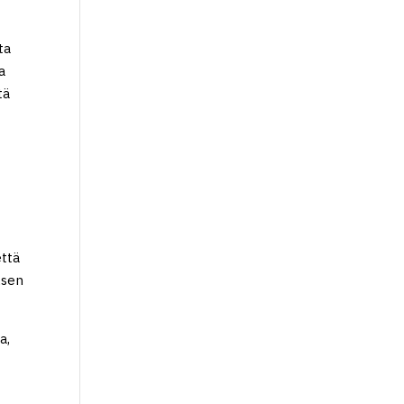
ta
a
tä
että
ksen
a,
,