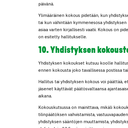
päivänä.
Ylimääräinen kokous pidetään, kun yhdistykse
tai kun vähintään kymmenesosa yhdistyksen ään
asiaa varten kirjallisesti vaatii. Kokous on p
on esitetty hallitukselle.
10. Yhdistyksen kokoust
Yhdistyksen kokoukset kutsuu koolle hallitu
ennen kokousta joko tavallisessa postissa t
Hallitus tai yhdistyksen kokous voi päättää, 
jäsenet käyttävät päätösvaltaansa ajantasais
aikana.
Kokouskutsussa on mainittava, mikäli kokouks
tilinpäätöksen vahvistamista, vastuuvapauden
yhdistyksen sääntöjen muuttamista, yhdistyk