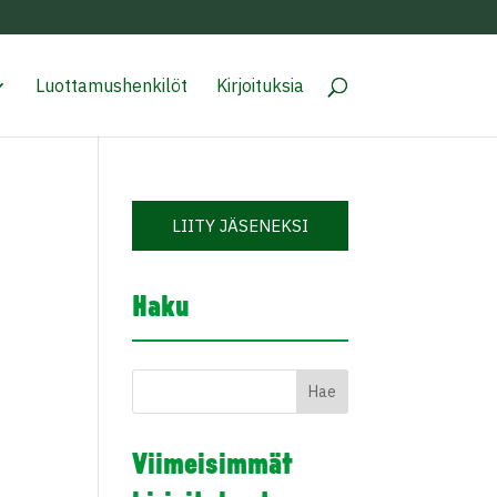
Luottamushenkilöt
Kirjoituksia
LIITY JÄSENEKSI
Haku
Viimeisimmät