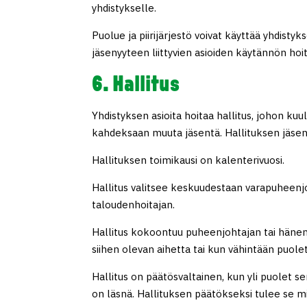
yhdistykselle.
Puolue ja piirijärjestö voivat käyttää yhdis
jäsenyyteen liittyvien asioiden käytännön hoi
6. Hallitus
Yhdistyksen asioita hoitaa hallitus, johon ku
kahdeksaan muuta jäsentä. Hallituksen jäse
Hallituksen toimikausi on kalenterivuosi.
Hallitus valitsee keskuudestaan varapuheenj
taloudenhoitajan.
Hallitus kokoontuu puheenjohtajan tai häne
siihen olevan aihetta tai kun vähintään puolet 
Hallitus on päätösvaltainen, kun yli puolet 
on läsnä. Hallituksen päätökseksi tulee se mi