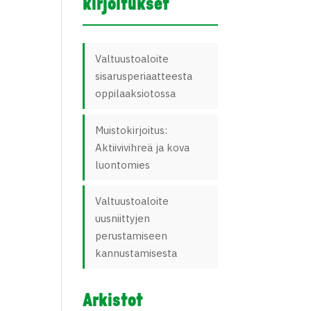
kirjoitukset
Valtuustoaloite
sisarusperiaatteesta
oppilaaksiotossa
Muistokirjoitus:
Aktiivivihreä ja kova
luontomies
Valtuustoaloite
uusniittyjen
perustamiseen
kannustamisesta
Arkistot