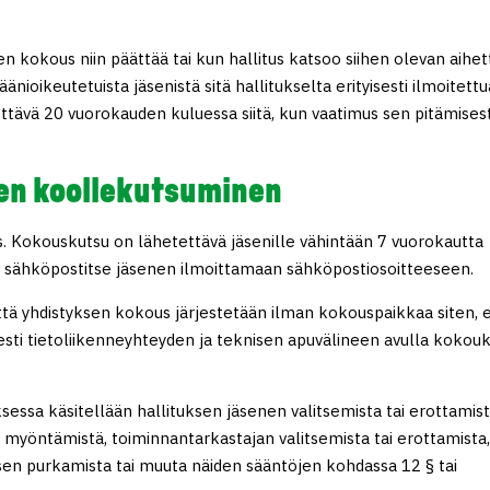
n kokous niin päättää tai kun hallitus katsoo siihen olevan aihet
ioikeutetuista jäsenistä sitä hallitukselta erityisesti ilmoitettu
idettävä 20 vuorokauden kuluessa siitä, kun vaatimus sen pitämises
en koollekutsuminen
s. Kokouskutsu on lähetettävä jäsenille vähintään 7 vuorokautta
ai sähköpostitse jäsenen ilmoittamaan sähköpostiosoitteeseen.
että yhdistyksen kokous järjestetään ilman kokouspaikkaa siten, 
esti tietoliikenneyhteyden ja teknisen apuvälineen avulla kokou
essa käsitellään hallituksen jäsenen valitsemista tai erottamist
 myöntämistä, toiminnantarkastajan valitsemista tai erottamista
sen purkamista tai muuta näiden sääntöjen kohdassa 12 § tai