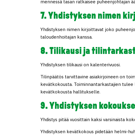
mennessä tasan ratkaisee puheenjohtajan ääni
7. Yhdistyksen nimen kir
Yhdistyksen nimen kirjoittavat joko puheenjoh
taloudenhoitajan kanssa.
8. Tilikausi ja tilintarkas
Yhdistyksen tilikausi on kalenterivuosi.
Tilinpäätös tarvittavine asiakirjoineen on to
kevätkokousta. Toiminnantarkastajien tulee 
kevätkokousta hallitukselle.
9. Yhdistyksen kokoukse
Yhdistys pitää vuosittain kaksi varsinaista kok
Yhdistyksen kevätkokous pidetään helmi-huh