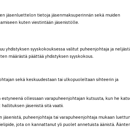
tyksen jäsenluettelon tietoja jäsenmaksuperinnän sekä muiden
tamiseen kuten viestintään jäsenistölle.
uluu yhdistyksen syyskokouksessa valitut puheenjohtaja ja neljäst
nten määrästä päättää yhdistyksen syyskokous.
ohtajan sekä keskuudestaan tai ulkopuoleltaan sihteerin ja
n estyneenä ollessaan varapuheenjohtajan kutsusta, kun he kats
hallituksen jäsenistä sitä vaatii.
sen jäsenistä, puheenjohtaja tai varapuheenjohtaja mukaan luettun
elipide, jota on kannattanut yli puolet annetuista äänistä. Äänte