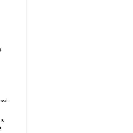
ä
ovat
a,
n