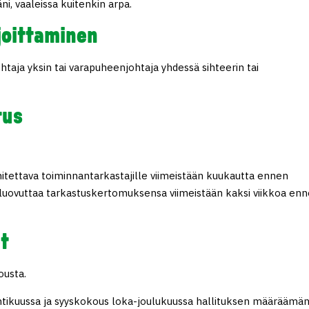
, vaaleissa kuitenkin arpa.
joittaminen
taja yksin tai varapuheenjohtaja yhdessä sihteerin tai
tus
imitettava toiminnantarkastajille viimeistään kuukautta ennen
luovuttaa tarkastuskertomuksensa viimeistään kaksi viikkoa en
t
ousta.
tikuussa ja syyskokous loka-joulukuussa hallituksen määräämä