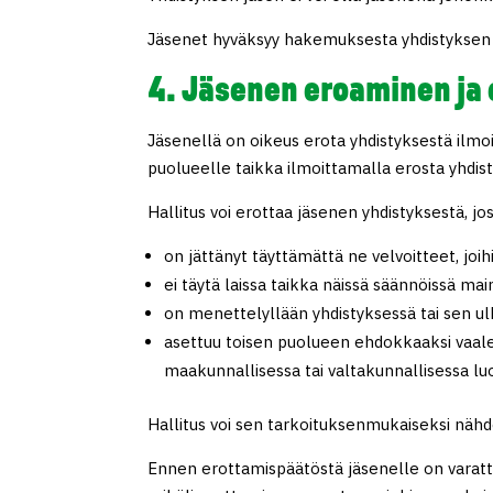
Jäsenet hyväksyy hakemuksesta yhdistyksen h
4. Jäsenen eroaminen ja
Jäsenellä on oikeus erota yhdistyksestä ilmoitt
puolueelle taikka ilmoittamalla erosta yhdi
Hallitus voi erottaa jäsenen yhdistyksestä, jo
on jättänyt täyttämättä ne velvoitteet, joih
ei täytä laissa taikka näissä säännöissä mai
on menettelyllään yhdistyksessä tai sen ul
asettuu toisen puolueen ehdokkaaksi vaaleis
maakunnallisessa tai valtakunnallisessa l
Hallitus voi sen tarkoituksenmukaiseksi näh
Ennen erottamispäätöstä jäsenelle on varatta