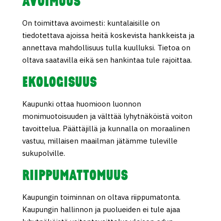
AVOIMUUS
On toimittava avoimesti: kuntalaisille on
tiedotettava ajoissa heitä koskevista hankkeista ja
annettava mahdollisuus tulla kuulluksi. Tietoa on
oltava saatavilla eikä sen hankintaa tule rajoittaa.
EKOLOGISUUS
Kaupunki ottaa huomioon luonnon
monimuotoisuuden ja välttää lyhytnäköistä voiton
tavoittelua. Päättäjillä ja kunnalla on moraalinen
vastuu, millaisen maailman jätämme tuleville
sukupolville.
RIIPPUMATTOMUUS
Kaupungin toiminnan on oltava riippumatonta.
Kaupungin hallinnon ja puolueiden ei tule ajaa