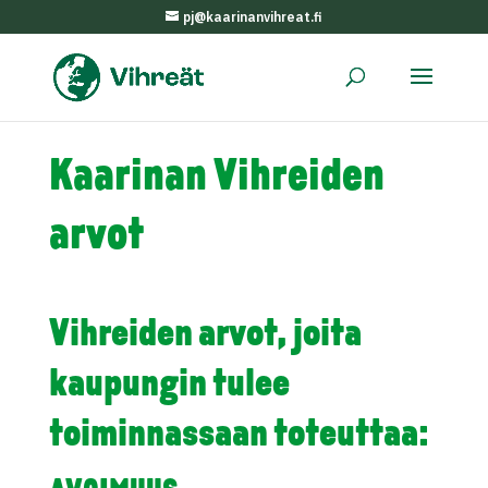
pj@kaarinanvihreat.fi
Kaarinan Vihreiden
arvot
Vihreiden arvot, joita
kaupungin tulee
toiminnassaan toteuttaa: