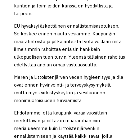
kuntien ja toimijoiden kanssa on hyödyllistä ja
tarpeen.
EU hyväksyi äskettäinen ennallistamisasetuksen.
Se koskee ennen muuta vesiämme. Kaupungin
määrätietoista ja pitkäjänteistä työtä voidaan mitä
ilmeisimmin rahoittaa erilaisin hankkein
ulkopuolisen tuen turvin. Yleensä tällainen rahoitus
edellyttää anojan omaa vastuuosuutta.
Meren ja Littoistenjärven veden hygieenisyys ja tila
ovat ennen hyvinvointi- ja terveyskysymyksiä,
mutta myös virkistyskäytön ja vesiluonnon
monimuotoisuuden turvaamista.
Ehdotamme, että kaupunki varaa vuosittain
merkittävän ja riittävän määrärahan niin
merialueemme kuin Littoistenjärvenkin
ennallistamiseen ja käyttää kaikki tavat, joilla