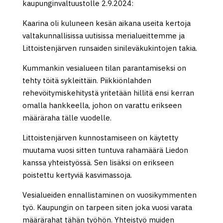
kaupunginvaltuustolle 2.9.2024:
Kaarina oli kuluneen kesän aikana useita kertoja
valtakunnallisissa uutisissa merialueittemme ja
Littoistenjärven runsaiden sinileväkukintojen takia.
Kummankin vesialueen tilan parantamiseksi on
tehty töitä sykleittäin. Piikkiönlahden
rehevöitymiskehitystä yritetään hillitä ensi kerran
omalla hankkeella, johon on varattu erikseen
määräraha tälle vuodelle.
Littoistenjärven kunnostamiseen on käytetty
muutama vuosi sitten tuntuva rahamäärä Liedon
kanssa yhteistyössä. Sen lisäksi on erikseen
poistettu kertyviä kasvimassoja.
Vesialueiden ennallistaminen on vuosikymmenten
työ. Kaupungin on tarpeen siten joka vuosi varata
määrärahat tähän työhön. Yhteistyö muiden