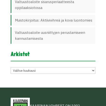
Valtuustoaloite sisarusperiaatteesta
oppilaaksiotossa
Muistokirjoitus: Aktiivivihreä ja kova luontomies
Valtuustoaloite uusniittyjen perustamiseen
kannustamisesta
Arkistot
Arkistot
KAARINAN VIHREÄT ON 1992