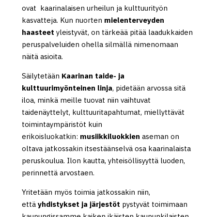
ovat kaarinalaisen urheilun ja kulttuurityön
kasvatteja. Kun nuorten
mielenterveyden
haasteet
yleistyvät, on tärkeää pitää laadukkaiden
peruspalveluiden ohella silmällä nimenomaan
näitä asioita.
Säilytetään
Kaarinan taide- ja
kulttuurimyönteinen linja
, pidetään arvossa sitä
iloa, minkä meille tuovat niin vaihtuvat
taidenäyttelyt, kulttuuritapahtumat, miellyttävät
toimintaympäristöt kuin
erikoisluokatkin:
musiikkiluokkien
aseman on
oltava jatkossakin itsestäänselvä osa kaarinalaista
peruskoulua. Ilon kautta, yhteisöllisyyttä luoden,
perinnettä arvostaen.
Yritetään myös toimia jatkossakin niin,
että
yhdistykset ja järjestöt
pystyvät toimimaan
kaupungissamme kaiken ikäisten kaupunkilaisten