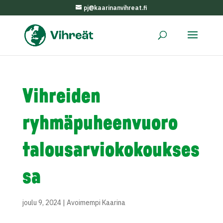
pj@kaarinanvihreat.fi
Vihreiden
ryhmäpuheenvuoro
talousarviokokoukses
sa
joulu 9, 2024
|
Avoimempi Kaarina