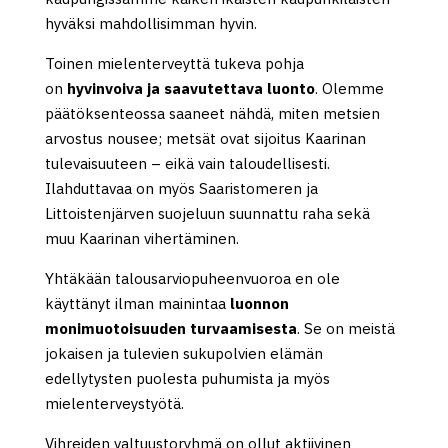
hyväksi mahdollisimman hyvin.
Toinen mielenterveyttä tukeva pohja
on
hyvinvoiva ja saavutettava luonto
. Olemme
päätöksenteossa saaneet nähdä, miten metsien
arvostus nousee; metsät ovat sijoitus Kaarinan
tulevaisuuteen – eikä vain taloudellisesti.
Ilahduttavaa on myös Saaristomeren ja
Littoistenjärven suojeluun suunnattu raha sekä
muu Kaarinan vihertäminen.
Yhtäkään talousarviopuheenvuoroa en ole
käyttänyt ilman mainintaa
luonnon
monimuotoisuuden turvaamisesta
. Se on meistä
jokaisen ja tulevien sukupolvien elämän
edellytysten puolesta puhumista ja myös
mielenterveystyötä.
Vihreiden valtuustoryhmä on ollut aktiivinen