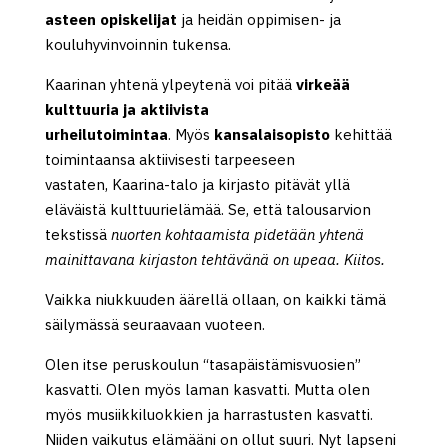
asteen opiskelijat
ja heidän oppimisen- ja
kouluhyvinvoinnin tukensa.
Kaarinan yhtenä ylpeytenä voi pitää
virkeää
kulttuuria ja aktiivista
urheilutoimintaa
. Myös
kansalaisopisto
kehittää
toimintaansa aktiivisesti tarpeeseen
vastaten, Kaarina-talo ja kirjasto pitävät yllä
eläväistä kulttuurielämää. Se, että talousarvion
tekstissä
nuorten kohtaamista pidetään yhtenä
mainittavana kirjaston tehtävänä on upeaa. Kiitos.
Vaikka niukkuuden äärellä ollaan, on kaikki tämä
säilymässä seuraavaan vuoteen.
Olen itse peruskoulun “tasapäistämisvuosien”
kasvatti. Olen myös laman kasvatti. Mutta olen
myös musiikkiluokkien ja harrastusten kasvatti.
Niiden vaikutus elämääni on ollut suuri. Nyt lapseni