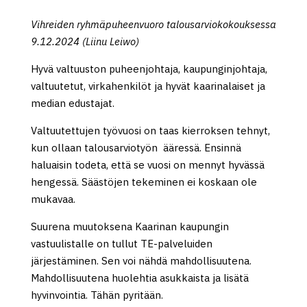
Vihreiden ryhmäpuheenvuoro talousarviokokouksessa
9.12.2024 (Liinu Leiwo)
Hyvä valtuuston puheenjohtaja, kaupunginjohtaja,
valtuutetut, virkahenkilöt ja hyvät kaarinalaiset ja
median edustajat.
Valtuutettujen työvuosi on taas kierroksen tehnyt,
kun ollaan talousarviotyön ääressä. Ensinnä
haluaisin todeta, että se vuosi on mennyt hyvässä
hengessä. Säästöjen tekeminen ei koskaan ole
mukavaa.
Suurena muutoksena Kaarinan kaupungin
vastuulistalle on tullut TE-palveluiden
järjestäminen. Sen voi nähdä mahdollisuutena.
Mahdollisuutena huolehtia asukkaista ja lisätä
hyvinvointia. Tähän pyritään.