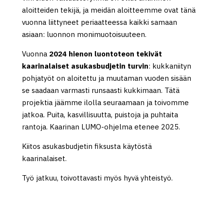
aloitteiden tekijä, ja meidän aloitteemme ovat tänä
vuonna liittyneet periaatteessa kaikki samaan
asiaan: luonnon monimuotoisuuteen.
Vuonna
2024 hienon luontoteon tekivät
kaarinalaiset asukasbudjetin turvin
: kukkaniityn
pohjatyöt on aloitettu ja muutaman vuoden sisään
se saadaan varmasti runsaasti kukkimaan. Tätä
projektia jäämme ilolla seuraamaan ja toivomme
jatkoa. Puita, kasvillisuutta, puistoja ja puhtaita
rantoja. Kaarinan LUMO-ohjelma etenee 2025.
Kiitos asukasbudjetin fiksusta käytöstä
kaarinalaiset.
Työ jatkuu, toivottavasti myös hyvä yhteistyö.