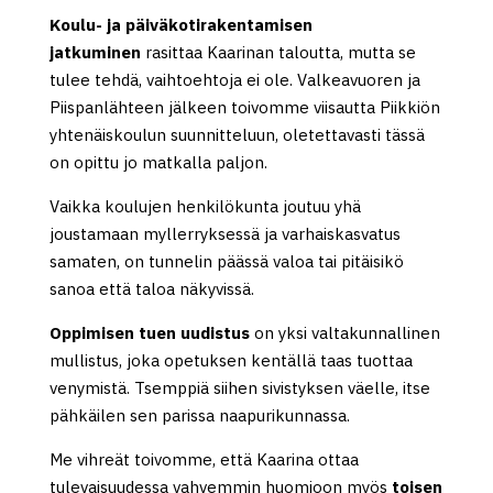
Koulu- ja päiväkotirakentamisen
jatkuminen
rasittaa Kaarinan taloutta, mutta se
tulee tehdä, vaihtoehtoja ei ole. Valkeavuoren ja
Piispanlähteen jälkeen toivomme viisautta Piikkiön
yhtenäiskoulun suunnitteluun, oletettavasti tässä
on opittu jo matkalla paljon.
Vaikka koulujen henkilökunta joutuu yhä
joustamaan myllerryksessä ja varhaiskasvatus
samaten, on tunnelin päässä valoa tai pitäisikö
sanoa että taloa näkyvissä.
Oppimisen tuen uudistus
on yksi valtakunnallinen
mullistus, joka opetuksen kentällä taas tuottaa
venymistä. Tsemppiä siihen sivistyksen väelle, itse
pähkäilen sen parissa naapurikunnassa.
Me vihreät toivomme, että Kaarina ottaa
tulevaisuudessa vahvemmin huomioon myös
toisen