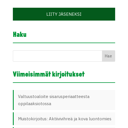
LIITY JÄSENEKSI
Haku
Viimeisimmät kirjoitukset
Valtuustoaloite sisarusperiaatteesta
oppilaaksiotossa
Muistokirjoitus: Aktiivivihreä ja kova luontomies