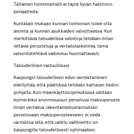
Tällainen toimintamalli ei täytä hyvän hallinnon
periaatteita.
Kuntalain mukaan kunnan toiminnan tulee olla
avointa ja kunnan asukkaiden valvottavissa. Kun
merkittäviä taloudellisia valintoja tehdään ilman
riittäviä perusteluja ja vertailulaskelmia, tämä
valvontatehtävä vaikeutuu huomattavasti.
Taloudellinen vastuullisuus
Kaupungin taloudellisen edun varmistaminen
edellyttää, että päätöksiä tehdään kattavan tiedon
pohjalta. Kun maankäyttösopimuksissa valitaan
esimerkiksi arvonnousuun perustuva maksuperuste
ilman vertailua rakentamiskustannuksiin
perustuvaan maksuperusteeseen, ei voida
varmistua siitä, että valittu vaihtoehto on
kaupungille taloudellisesti optimaalisin.