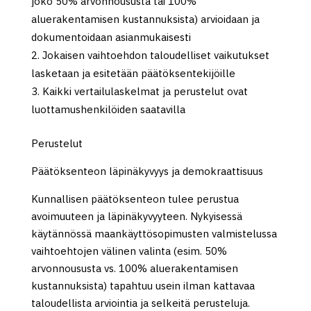
joko 50% arvonnoususta tai 100%
aluerakentamisen kustannuksista) arvioidaan ja
dokumentoidaan asianmukaisesti
Jokaisen vaihtoehdon taloudelliset vaikutukset
lasketaan ja esitetään päätöksentekijöille
Kaikki vertailulaskelmat ja perustelut ovat
luottamushenkilöiden saatavilla
Perustelut
Päätöksenteon läpinäkyvyys ja demokraattisuus
Kunnallisen päätöksenteon tulee perustua
avoimuuteen ja läpinäkyvyyteen. Nykyisessä
käytännössä maankäyttösopimusten valmistelussa
vaihtoehtojen välinen valinta (esim. 50%
arvonnoususta vs. 100% aluerakentamisen
kustannuksista) tapahtuu usein ilman kattavaa
taloudellista arviointia ja selkeitä perusteluja.