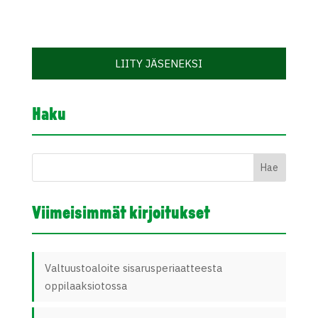
LIITY JÄSENEKSI
Haku
Viimeisimmät kirjoitukset
Valtuustoaloite sisarusperiaatteesta
oppilaaksiotossa