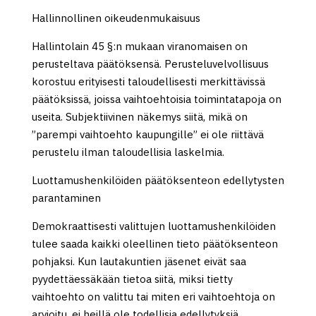
Hallinnollinen oikeudenmukaisuus
Hallintolain 45 §:n mukaan viranomaisen on
perusteltava päätöksensä. Perusteluvelvollisuus
korostuu erityisesti taloudellisesti merkittävissä
päätöksissä, joissa vaihtoehtoisia toimintatapoja on
useita. Subjektiivinen näkemys siitä, mikä on
”parempi vaihtoehto kaupungille” ei ole riittävä
perustelu ilman taloudellisia laskelmia.
Luottamushenkilöiden päätöksenteon edellytysten
parantaminen
Demokraattisesti valittujen luottamushenkilöiden
tulee saada kaikki oleellinen tieto päätöksenteon
pohjaksi. Kun lautakuntien jäsenet eivät saa
pyydettäessäkään tietoa siitä, miksi tietty
vaihtoehto on valittu tai miten eri vaihtoehtoja on
arvioitu, ei heillä ole todellisia edellytyksiä