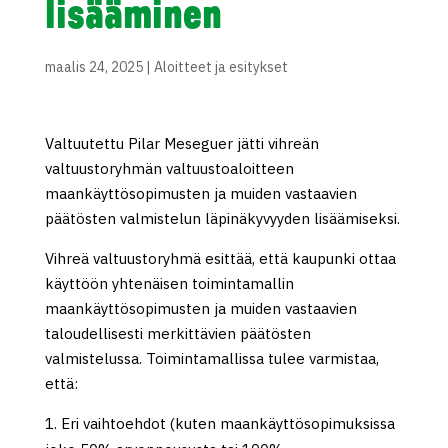
lisääminen
maalis 24, 2025
|
Aloitteet ja esitykset
Valtuutettu Pilar Meseguer jätti vihreän
valtuustoryhmän valtuustoaloitteen
maankäyttösopimusten ja muiden vastaavien
päätösten valmistelun läpinäkyvyyden lisäämiseksi.
Vihreä valtuustoryhmä esittää, että kaupunki ottaa
käyttöön yhtenäisen toimintamallin
maankäyttösopimusten ja muiden vastaavien
taloudellisesti merkittävien päätösten
valmistelussa. Toimintamallissa tulee varmistaa,
että:
Eri vaihtoehdot (kuten maankäyttösopimuksissa