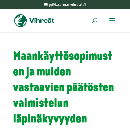
pj@kaarinanvihreat.fi
Maankäyttösopimust
en ja muiden
vastaavien päätösten
valmistelun
läpinäkyvyyden