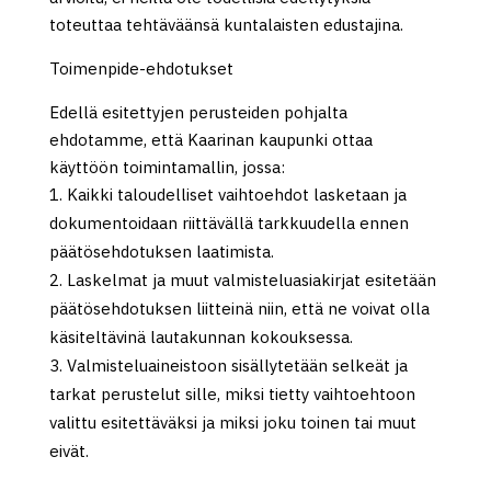
toteuttaa tehtäväänsä kuntalaisten edustajina.
Toimenpide-ehdotukset
Edellä esitettyjen perusteiden pohjalta
ehdotamme, että Kaarinan kaupunki ottaa
käyttöön toimintamallin, jossa:
Kaikki taloudelliset vaihtoehdot lasketaan ja
dokumentoidaan riittävällä tarkkuudella ennen
päätösehdotuksen laatimista.
Laskelmat ja muut valmisteluasiakirjat esitetään
päätösehdotuksen liitteinä niin, että ne voivat olla
käsiteltävinä lautakunnan kokouksessa.
Valmisteluaineistoon sisällytetään selkeät ja
tarkat perustelut sille, miksi tietty vaihtoehtoon
valittu esitettäväksi ja miksi joku toinen tai muut
eivät.