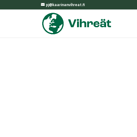
pj@kaarinanvihreat.fi
Valtuutettu Liinu Leiwo jätti vihreän valtu
kaupunkiympäristöön (KNA/1550/10.03.01.01