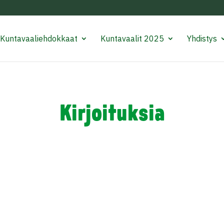
Kuntavaaliehdokkaat
Kuntavaalit 2025
Yhdistys
Kirjoituksia
ustoryhmän ja muiden allekirjoittajien valtuustoaloitteen puiden t
/2024): ”Vihreä valtuustoryhmä esittää, että Kaarina sitoutuu i