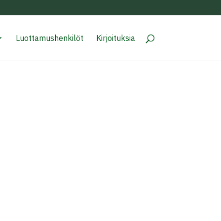
Luottamushenkilöt
Kirjoituksia
avoitteellisesta lisäämisestä Kaarinan
stuttamaan lisää...